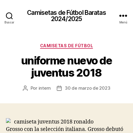
Camisetas de Fútbol Baratas
2024/2025
Buscar
Menú
Categorías
CAMISETAS DE FÚTBOL
uniforme nuevo de
juventus 2018
Por
intern
30 de marzo de 2023
Autor
Fecha
de
de
la
la
entrada
entrada
Grosso con la selección italiana. Grosso debutó