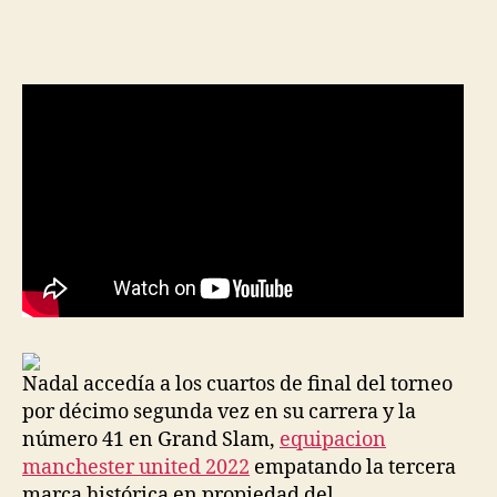
de
de
la
la
entrada
entrada
Nadal accedía a los cuartos de final del torneo
por décimo segunda vez en su carrera y la
número 41 en Grand Slam,
equipacion
manchester united 2022
empatando la tercera
marca histórica en propiedad del