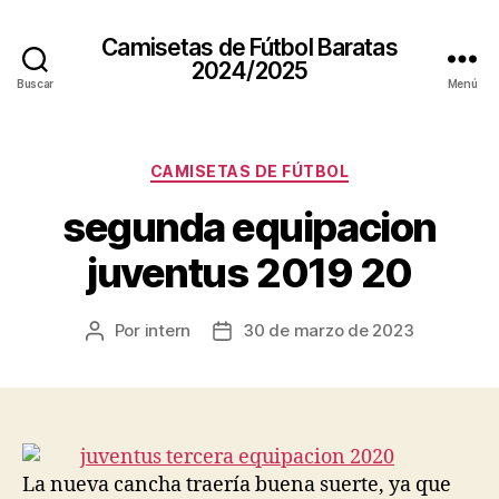
Camisetas de Fútbol Baratas
2024/2025
Buscar
Menú
Categorías
CAMISETAS DE FÚTBOL
segunda equipacion
juventus 2019 20
Por
intern
30 de marzo de 2023
Autor
Fecha
de
de
la
la
entrada
entrada
La nueva cancha traería buena suerte, ya que