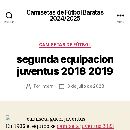
Camisetas de Fútbol Baratas
2024/2025
Buscar
Menú
Categorías
CAMISETAS DE FÚTBOL
segunda equipacion
juventus 2018 2019
Por
intern
3 de julio de 2023
Autor
Fecha
de
de
la
la
entrada
entrada
En 1906 el equipo se
camiseta juventus 2023