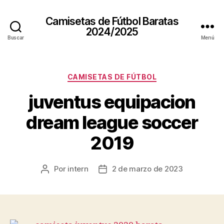
Camisetas de Fútbol Baratas
2024/2025
Buscar
Menú
Categorías
CAMISETAS DE FÚTBOL
juventus equipacion
dream league soccer
2019
Por
intern
2 de marzo de 2023
Autor
Fecha
de
de
la
la
entrada
entrada