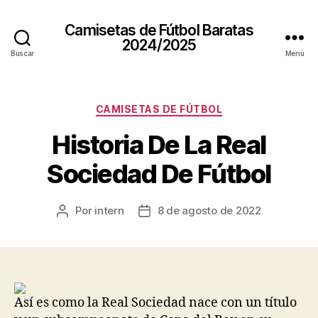
Camisetas de Fútbol Baratas
2024/2025
Buscar
Menú
Categorías
CAMISETAS DE FÚTBOL
Historia De La Real
Sociedad De Fútbol
Por
intern
8 de agosto de 2022
Autor
Fecha
de
de
la
la
entrada
entrada
Así es como la Real Sociedad nace con un título