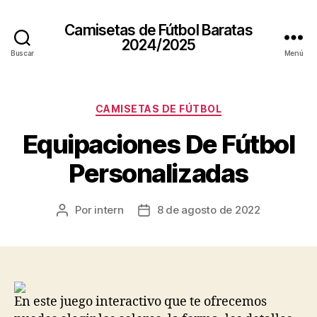
Camisetas de Fútbol Baratas
2024/2025
Buscar
Menú
Categorías
CAMISETAS DE FÚTBOL
Equipaciones De Fútbol
Personalizadas
Por
intern
8 de agosto de 2022
Autor
Fecha
de
de
la
la
entrada
entrada
En este juego interactivo que te ofrecemos