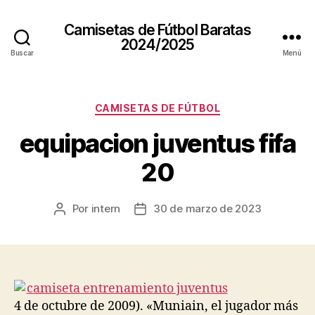
Camisetas de Fútbol Baratas
2024/2025
Buscar
Menú
Categorías
CAMISETAS DE FÚTBOL
equipacion juventus fifa
20
Por
intern
30 de marzo de 2023
Autor
Fecha
de
de
la
la
entrada
entrada
4 de octubre de 2009). «Muniain, el jugador más