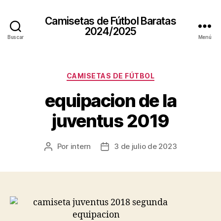
Camisetas de Fútbol Baratas
2024/2025
Buscar
Menú
Categorías
CAMISETAS DE FÚTBOL
equipacion de la
juventus 2019
Por
intern
3 de julio de 2023
Autor
Fecha
de
de
la
la
entrada
entrada