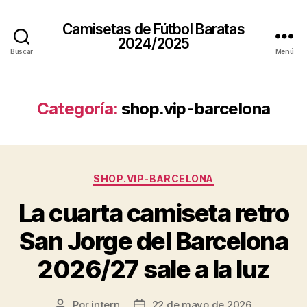
Camisetas de Fútbol Baratas
2024/2025
Buscar
Menú
Categoría:
shop.vip-barcelona
Categorías
SHOP.VIP-BARCELONA
La cuarta camiseta retro
San Jorge del Barcelona
2026/27 sale a la luz
Por
intern
22 de mayo de 2026
Autor
Fecha