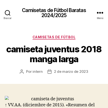
Camisetas de Fútbol Baratas
2024/2025
Buscar
Menú
Categorías
CAMISETAS DE FÚTBOL
camiseta juventus 2018
manga larga
Por
intern
2 de marzo de 2023
Autor
Fecha
de
de
la
la
entrada
entrada
↑ VV.AA. (diciembre de 2015). «Resumen del