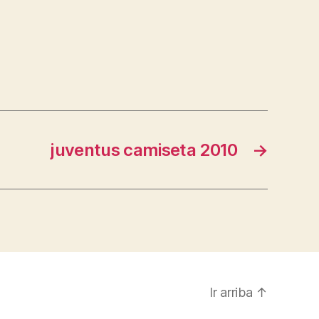
juventus camiseta 2010
→
Ir arriba
↑