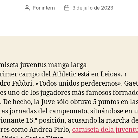
Por
intern
3 de julio de 2023
Autor
Fecha
de
de
la
la
entrada
entrada
primer campo del Athletic está en Leioa». ↑
dro Fabbri. «Todos unidos perderemos». Gae
 es uno de los jugadores más famosos formad
b. De hecho, la Juve sólo obtuvo 5 puntos en las
as jornadas del campeonato, situándose en 
ionante 15.ª posición, acusando la marcha d
res como Andrea Pirlo,
camiseta dela juvent