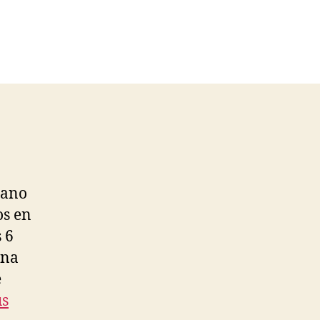
tano
os en
 6
una
e
us