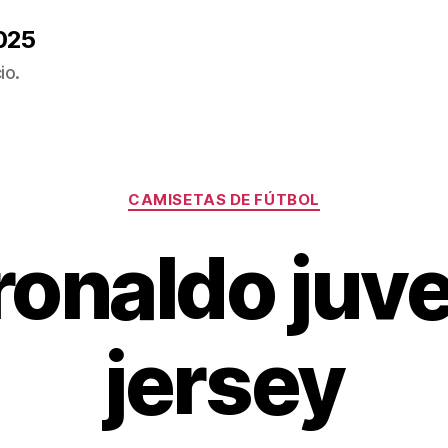
025
io.
Categorías
CAMISETAS DE FÚTBOL
ronaldo juv
jersey