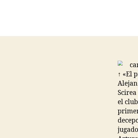
↑ «El 
Alejan
Scirea
el clu
primer
decepc
jugado