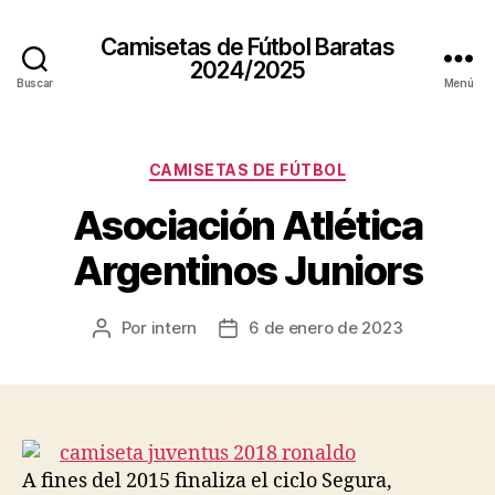
Camisetas de Fútbol Baratas
2024/2025
Buscar
Menú
Categorías
CAMISETAS DE FÚTBOL
Asociación Atlética
Argentinos Juniors
Por
intern
6 de enero de 2023
Autor
Fecha
de
de
la
la
entrada
entrada
A fines del 2015 finaliza el ciclo Segura,